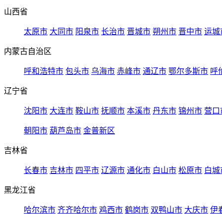
山西省
太原市
大同市
阳泉市
长治市
晋城市
朔州市
晋中市
运城
内蒙古自治区
呼和浩特市
包头市
乌海市
赤峰市
通辽市
鄂尔多斯市
呼
辽宁省
沈阳市
大连市
鞍山市
抚顺市
本溪市
丹东市
锦州市
营口
朝阳市
葫芦岛市
金普新区
吉林省
长春市
吉林市
四平市
辽源市
通化市
白山市
松原市
白城
黑龙江省
哈尔滨市
齐齐哈尔市
鸡西市
鹤岗市
双鸭山市
大庆市
伊