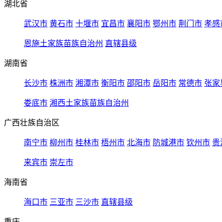
湖北省
武汉市
黄石市
十堰市
宜昌市
襄阳市
鄂州市
荆门市
孝感
恩施土家族苗族自治州
直辖县级
湖南省
长沙市
株洲市
湘潭市
衡阳市
邵阳市
岳阳市
常德市
张家
娄底市
湘西土家族苗族自治州
广西壮族自治区
南宁市
柳州市
桂林市
梧州市
北海市
防城港市
钦州市
贵
来宾市
崇左市
海南省
海口市
三亚市
三沙市
直辖县级
重庆