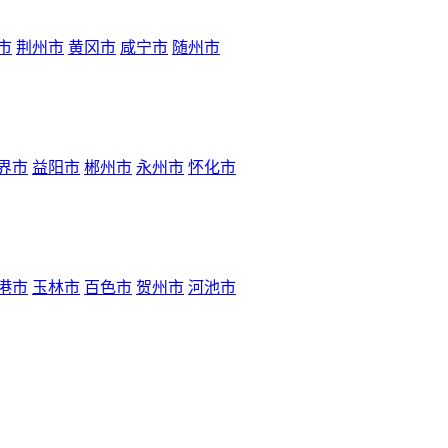
市
荆州市
黄冈市
咸宁市
随州市
界市
益阳市
郴州市
永州市
怀化市
港市
玉林市
百色市
贺州市
河池市