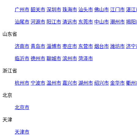
广州市
韶关市
深圳市
珠海市
汕头市
佛山市
江门市
湛江
汕尾市
河源市
阳江市
清远市
东莞市
中山市
潮州市
揭阳
山东省
济南市
青岛市
淄博市
枣庄市
东营市
烟台市
潍坊市
济宁
临沂市
德州市
聊城市
滨州市
菏泽市
浙江省
杭州市
宁波市
温州市
嘉兴市
湖州市
绍兴市
金华市
衢州
北京
北京市
天津
天津市