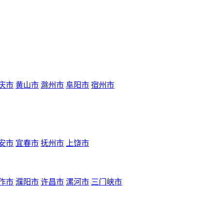
庆市
黄山市
滁州市
阜阳市
宿州市
安市
宜春市
抚州市
上饶市
作市
濮阳市
许昌市
漯河市
三门峡市