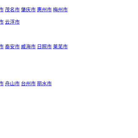
市
茂名市
肇庆市
惠州市
梅州市
市
云浮市
市
泰安市
威海市
日照市
莱芜市
市
舟山市
台州市
丽水市