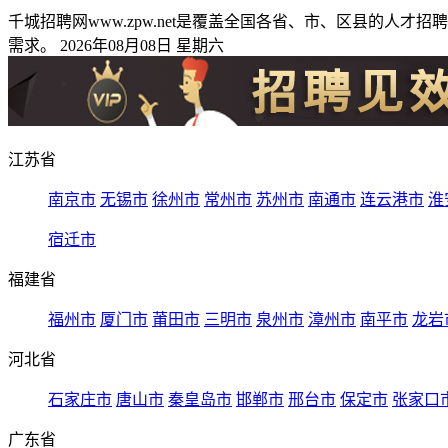
千城招聘网www.zpw.net是覆盖全国各省、市、区县的
需求。 2026年08月08日 星期六
江苏省
南京市
无锡市
徐州市
常州市
苏州市
南通市
连云港市
淮
宿迁市
福建省
福州市
厦门市
莆田市
三明市
泉州市
漳州市
南平市
龙岩
河北省
石家庄市
唐山市
秦皇岛市
邯郸市
邢台市
保定市
张家口
广东省