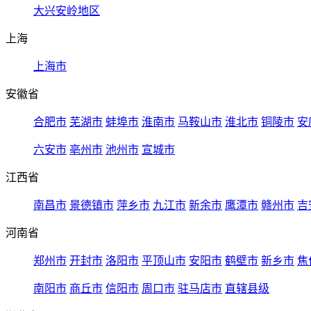
大兴安岭地区
上海
上海市
安徽省
合肥市
芜湖市
蚌埠市
淮南市
马鞍山市
淮北市
铜陵市
安
六安市
亳州市
池州市
宣城市
江西省
南昌市
景德镇市
萍乡市
九江市
新余市
鹰潭市
赣州市
吉
河南省
郑州市
开封市
洛阳市
平顶山市
安阳市
鹤壁市
新乡市
焦
南阳市
商丘市
信阳市
周口市
驻马店市
直辖县级