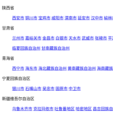
陕西省
西安市
铜川市
宝鸡市
咸阳市
渭南市
延安市
汉中市
榆林
甘肃省
兰州市
嘉峪关市
金昌市
白银市
天水市
武威市
张掖市
平
临夏回族自治州
甘南藏族自治州
青海省
西宁市
海东市
海北藏族自治州
黄南藏族自治州
海南藏族
宁夏回族自治区
银川市
石嘴山市
吴忠市
固原市
中卫市
新疆维吾尔自治区
乌鲁木齐市
克拉玛依市
吐鲁番地区
哈密地区
昌吉回族自