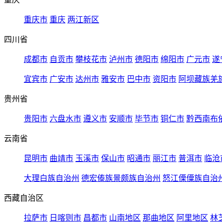
重庆市
重庆
两江新区
四川省
成都市
自贡市
攀枝花市
泸州市
德阳市
绵阳市
广元市
遂
宜宾市
广安市
达州市
雅安市
巴中市
资阳市
阿坝藏族羌
贵州省
贵阳市
六盘水市
遵义市
安顺市
毕节市
铜仁市
黔西南布
云南省
昆明市
曲靖市
玉溪市
保山市
昭通市
丽江市
普洱市
临沧
大理白族自治州
德宏傣族景颇族自治州
怒江傈僳族自治
西藏自治区
拉萨市
日喀则市
昌都市
山南地区
那曲地区
阿里地区
林