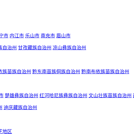
宁市
内江市
乐山市
南充市
眉山市
族自治州
甘孜藏族自治州
凉山彝族自治州
依族苗族自治州
黔东南苗族侗族自治州
黔南布依族苗族自治州
市
楚雄彝族自治州
红河哈尼族彝族自治州
文山壮族苗族自治州
州
迪庆藏族自治州
芝地区