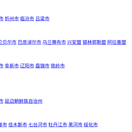
市
忻州市
临汾市
吕梁市
伦贝尔市
巴彦淖尔市
乌兰察布市
兴安盟
锡林郭勒盟
阿拉善盟
市
阜新市
辽阳市
盘锦市
铁岭市
市
延边朝鲜族自治州
春市
佳木斯市
七台河市
牡丹江市
黑河市
绥化市