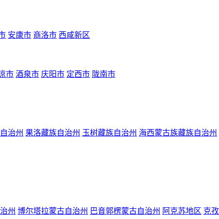
市
安康市
商洛市
西咸新区
凉市
酒泉市
庆阳市
定西市
陇南市
自治州
果洛藏族自治州
玉树藏族自治州
海西蒙古族藏族自治州
治州
博尔塔拉蒙古自治州
巴音郭楞蒙古自治州
阿克苏地区
克孜